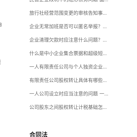
对隐形债务问题应该如何解决？
旅行社经营范围变更的审核告知事项
由
旅游业的发展现状和趋势
企业无常加班是否可以匿名举报？强
制加班公司没有加班费怎么办？
企业清理欠款时应注意什么问题？企
业短期借款需要注意哪些事项？
什么是中小企业集合票据和超级短期
原
融资券？一起来了解一下吧！
一人有限责任公司与个人独资企业的
区别 这些知识你都知道吗？
有限责任公司股权转让具体有哪些形
式？来了解下这五种形式
一人公司设立时应当注意的问题 一
人公司的特征
公司股东之间股权转让计税基础怎么
确认？公司股东之间的股权转让要符
合什么要件？
合同法