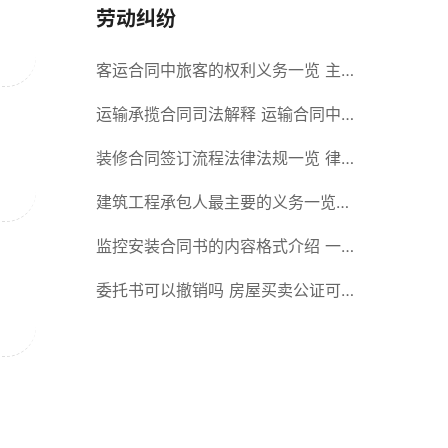
劳动纠纷
客运合同中旅客的权利义务一览 主
要包括这些内容
运输承揽合同司法解释 运输合同中
承运人的义务有哪些
装修合同签订流程法律法规一览 律
师解答
建筑工程承包人最主要的义务一览
承包合同内容介绍
监控安装合同书的内容格式介绍 一
般包括这些条款
委托书可以撤销吗 房屋买卖公证可
否撤销