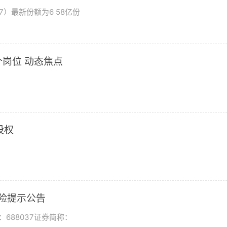
7）最新份额为6 58亿份
岗位 动态焦点
股权
风险提示公告
688037证券简称：