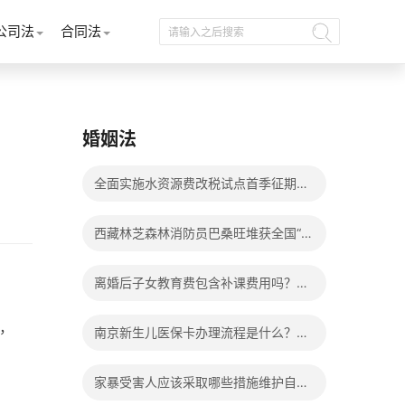
公司法
合同法
婚姻法
全面实施水资源费改税试点首季征期整
体运行平稳
西藏林芝森林消防员巴桑旺堆获全国“火
焰蓝”实战化比武两枚金牌_天天百事通
离婚后子女教育费包含补课费用吗？离
婚后子女教育费包括哪些？
，
南京新生儿医保卡办理流程是什么？办
理新生儿医保卡需要身份证吗？ 全球微
家暴受害人应该采取哪些措施维护自己
动态