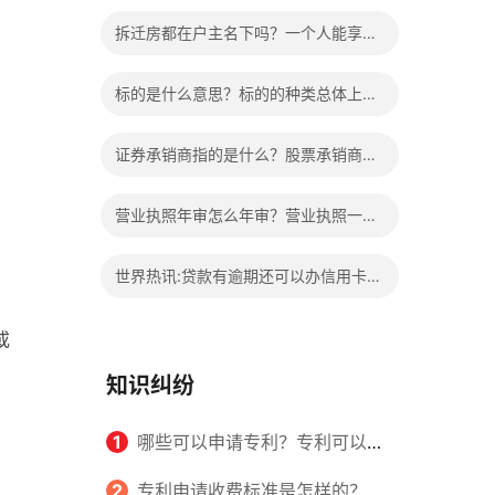
的权益？家庭暴力可以诉讼离婚吗？
拆迁房都在户主名下吗？一个人能享受
两次拆迁政策吗？ 世界快报
标的是什么意思？标的的种类总体上包
括哪些内容是什么？
证券承销商指的是什么？股票承销商职
责有哪些？
营业执照年审怎么年审？营业执照一般
几天能拿到？
世界热讯:贷款有逾期还可以办信用卡
吗？贷款有逾期有档案记录吗？
或
知识纠纷
1
哪些可以申请专利？专利可以同
时多个人一起申请吗？
2
专利申请收费标准是怎样的？申