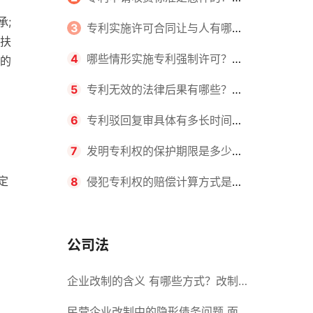
承;
请不同类型的专利所需要的钱不同
3
专利实施许可合同让与人有哪些
扶
主要义务？专利实施许可合同与专利
4
哪些情形实施专利强制许可？专
的
许可合同有什么区别？
利强制许可的前提条件是什么？
5
专利无效的法律后果有哪些？专
利的无效情形有哪些？
6
专利驳回复审具体有多长时间？
哪些情况下专利申请可能被驳回？
7
发明专利权的保护期限是多少
定
年？非专利发明人是否有专利申请
8
侵犯专利权的赔偿计算方式是什
权？
么？侵犯专利权的诉讼时效为多长时
间？
公司法
企业改制的含义 有哪些方式？改制
后国企员工属于什么性质？
民营企业改制中的隐形债务问题 面